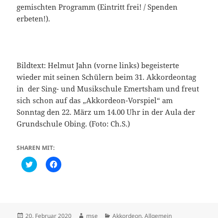
gemischten Programm (Eintritt frei! / Spenden
erbeten!).
Bildtext: Helmut Jahn (vorne links) begeisterte
wieder mit seinen Schülern beim 31. Akkordeontag
in der Sing- und Musikschule Emertsham und freut
sich schon auf das „Akkordeon-Vorspiel“ am
Sonntag den 22. März um 14.00 Uhr in der Aula der
Grundschule Obing. (Foto: Ch.S.)
SHAREN MIT:
C
K
l
l
i
i
c
c
k
k
t
,
o
u
s
m
h
a
Veröffentlicht
Autor
Kategorien
20. Februar 2020
mse
Akkordeon
,
Allgemein