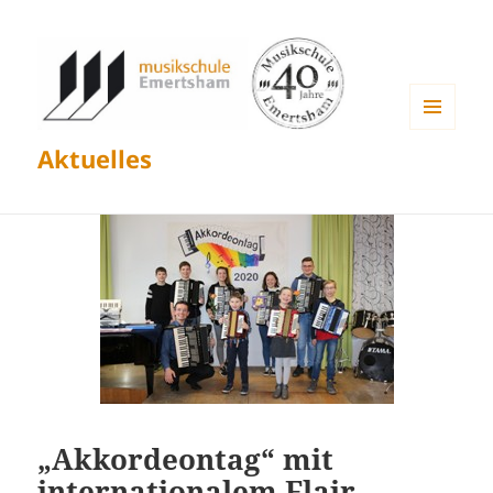
MENÜ
Aktuelles
UND
WIDGETS
„Akkordeontag“ mit
internationalem Flair