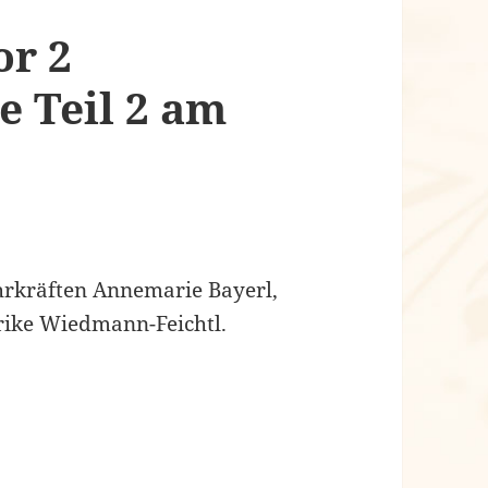
or 2
e Teil 2 am
ehrkräften Annemarie Bayerl,
rike Wiedmann-Feichtl.