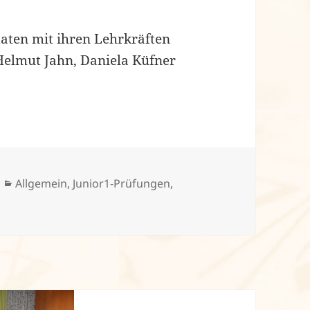
daten mit ihren Lehrkräften
Helmut Jahn, Daniela Küfner
Kategorien
Allgemein
,
Junior1-Prüfungen
,