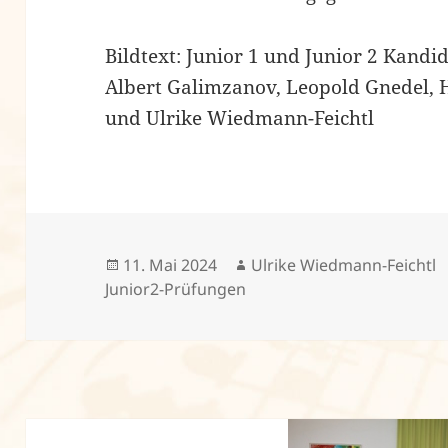
Bildtext: Junior 1 und Junior 2 Kandi
Albert Galimzanov, Leopold Gnedel, 
und Ulrike Wiedmann-Feichtl
Veröffentlicht
Autor
11. Mai 2024
Ulrike Wiedmann-Feichtl
am
Junior2-Prüfungen