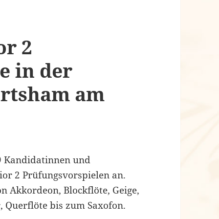
or 2
e in der
ertsham am
39 Kandidatinnen und
ior 2 Prüfungsvorspielen an.
on Akkordeon, Blockflöte, Geige,
r, Querflöte bis zum Saxofon.