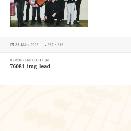
Veröffentlicht
Volle
23. März 2025
267 × 216
am
Größe
Beitragsnavigation
VERÖFFENTLICHT IN
76081_img_lead