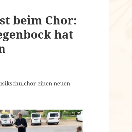
st beim Chor:
egenbock hat
n
sikschulchor einen neuen