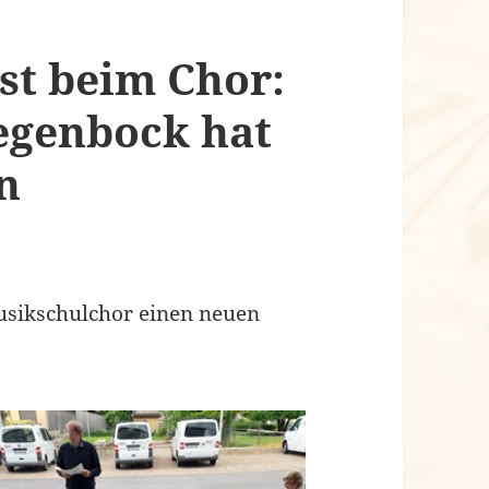
st beim Chor:
egenbock hat
n
sikschulchor einen neuen