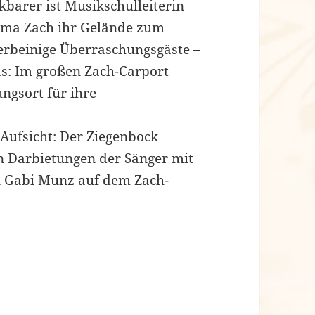
barer ist Musikschulleiterin
irma Zach ihr Gelände zum
ierbeinige Überraschungsgäste –
as: Im großen Zach-Carport
ungsort für ihre
 Aufsicht: Der Ziegenbock
en Darbietungen der Sänger mit
n Gabi Munz auf dem Zach-