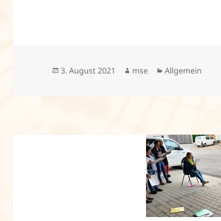
Veröffentlicht
Autor
Kategorien
3. August 2021
mse
Allgemein
am