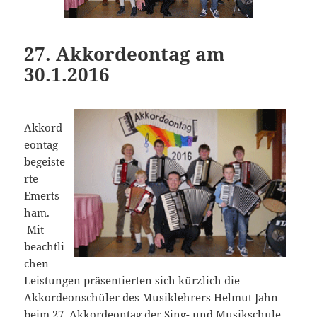
27. Akkordeontag am
30.1.2016
Akkord
eontag
begeiste
rte
Emerts
ham.
Mit
beachtli
chen
Leistungen präsentierten sich kürzlich die
Akkordeonschüler des Musiklehrers Helmut Jahn
beim 27. Akkordeontag der Sing- und Musikschule