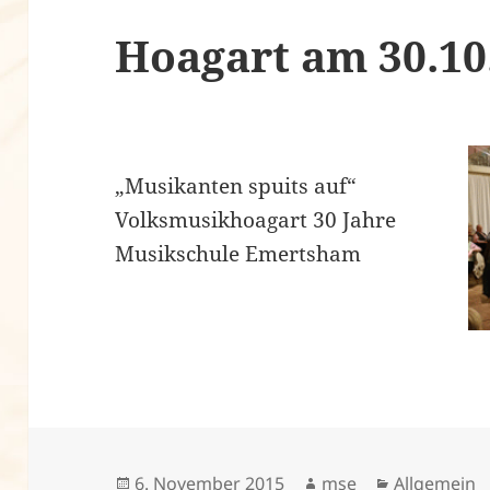
Hoagart am 30.10
„Musikanten spuits auf“
Volksmusikhoagart 30 Jahre
Musikschule Emertsham
Veröffentlicht
Autor
Kategorien
6. November 2015
mse
Allgemein