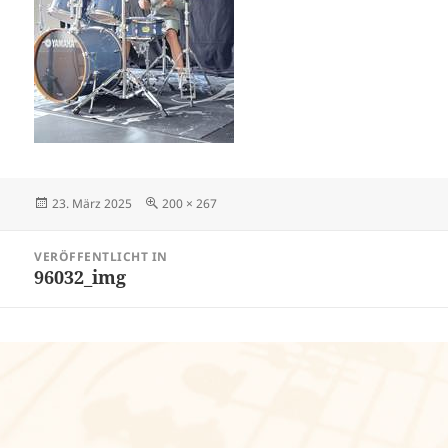
Veröffentlicht
Volle
23. März 2025
200 × 267
am
Größe
Beitragsnavigation
VERÖFFENTLICHT IN
96032_img