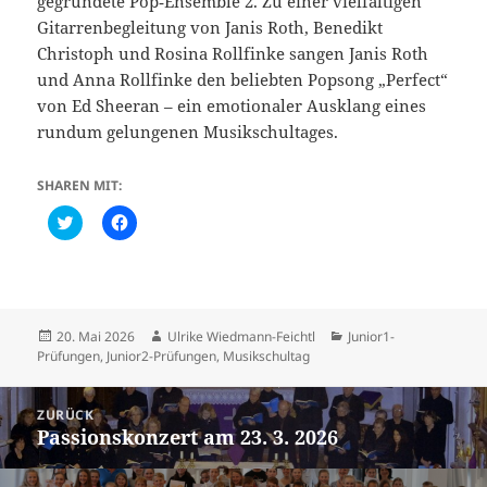
gegründete Pop‑Ensemble 2. Zu einer vielfältigen
Gitarrenbegleitung von Janis Roth, Benedikt
Christoph und Rosina Rollfinke sangen Janis Roth
und Anna Rollfinke den beliebten Popsong „Perfect“
von Ed Sheeran – ein emotionaler Ausklang eines
rundum gelungenen Musikschultages.
SHAREN MIT:
C
K
l
l
i
i
c
c
k
k
t
,
o
u
s
m
h
a
Veröffentlicht
Autor
Kategorien
20. Mai 2026
Ulrike Wiedmann-Feichtl
Junior1-
a
u
am
Prüfungen
,
Junior2-Prüfungen
,
Musikschultag
r
f
e
F
o
a
Beitragsnavigation
n
c
ZURÜCK
T
e
w
b
Passionskonzert am 23. 3. 2026
Vorheriger
i
o
t
o
Beitrag:
t
k