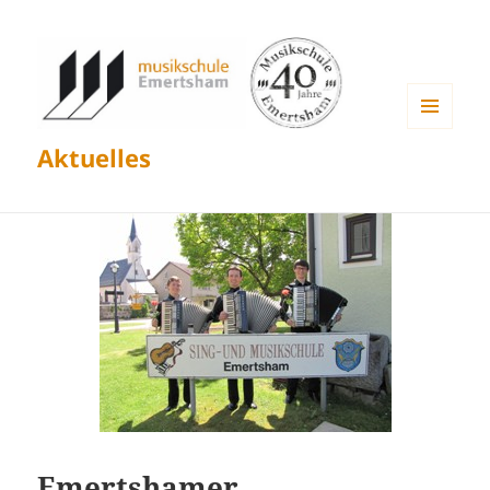
MENÜ
Aktuelles
UND
WIDGETS
Emertshamer