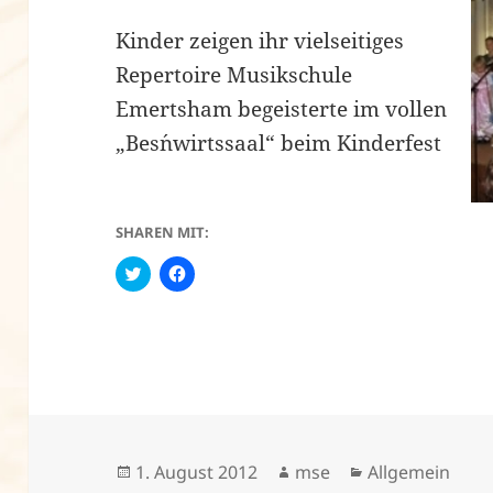
Kinder zeigen ihr vielseitiges
Repertoire Musikschule
Emertsham begeisterte im vollen
„Bes´nwirtssaal“ beim Kinderfest
SHAREN MIT:
C
K
l
l
i
i
c
c
k
k
t
,
o
u
s
m
h
a
a
u
r
f
e
F
o
a
n
c
Veröffentlicht
Autor
Kategorien
1. August 2012
mse
Allgemein
T
e
w
b