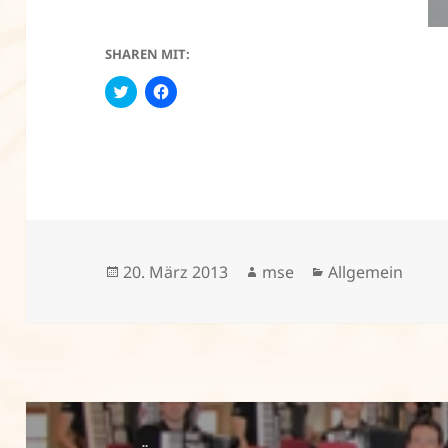
SHAREN MIT:
C
K
l
l
i
i
c
c
k
k
t
,
o
u
s
m
h
a
a
u
r
f
e
F
o
a
n
c
Veröffentlicht
Autor
Kategorien
20. März 2013
mse
Allgemein
T
e
w
b
am
i
o
t
o
t
k
e
z
r
u
(
t
W
e
i
i
r
l
Beitragsnavigation
d
e
i
n
n
(