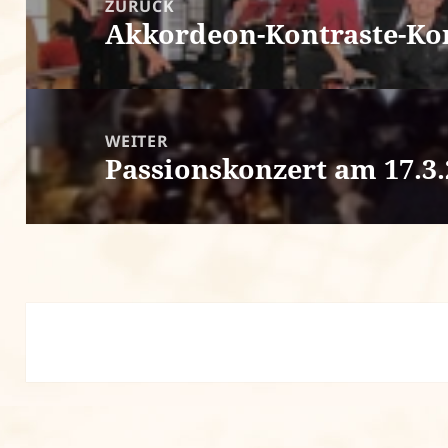
ZURÜCK
n
W
e
i
Akkordeon-Kontraste-Kon
Vorheriger
u
r
e
d
m
i
Beitrag:
F
n
e
n
n
e
s
u
t
e
e
m
WEITER
r
F
Passionskonzert am 17.3
g
e
Nächster
e
n
ö
s
Beitrag:
f
t
f
e
n
r
e
g
t
e
)
ö
f
f
n
e
t
)