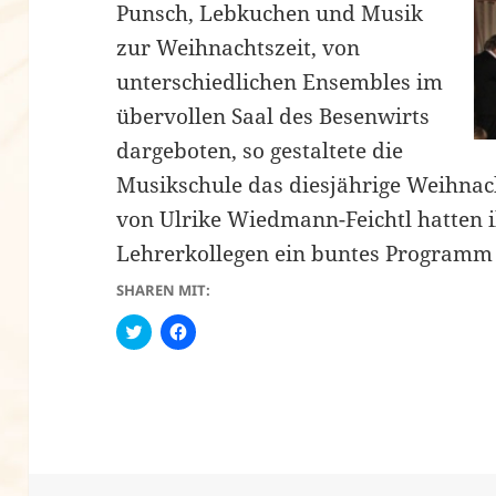
Punsch, Lebkuchen und Musik
zur Weihnachtszeit, von
unterschiedlichen Ensembles im
übervollen Saal des Besenwirts
dargeboten, so gestaltete die
Musikschule das diesjährige Weihnac
von Ulrike Wiedmann-Feichtl hatten 
Lehrerkollegen ein buntes Programm
SHAREN MIT:
C
K
l
l
i
i
c
c
k
k
t
,
o
u
s
m
h
a
a
u
r
f
e
F