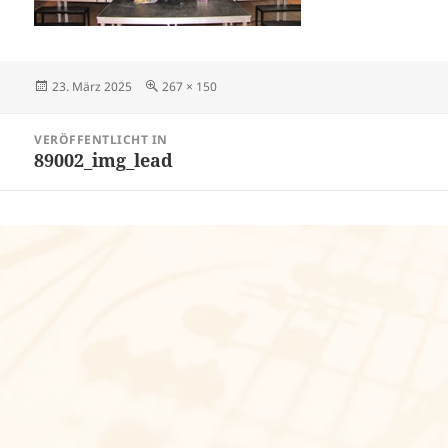
Veröffentlicht
Volle
23. März 2025
267 × 150
am
Größe
Beitragsnavigation
VERÖFFENTLICHT IN
89002_img_lead