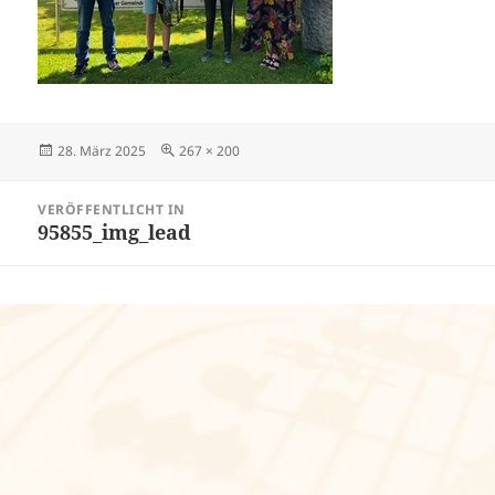
Veröffentlicht
Volle
28. März 2025
267 × 200
am
Größe
Beitragsnavigation
VERÖFFENTLICHT IN
95855_img_lead