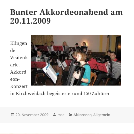
Bunter Akkordeonabend am
20.11.2009
Klingen
de
Visitenk
arte.
Akkord
eon-
Konzert
in Kirchweidach begeisterte rund 150 Zuhörer
Veröffentlicht
Autor
Kategorien
20. November 2009
mse
Akkordeon
,
Allgemein
am