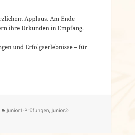
erzlichem Applaus. Am Ende
ern ihre Urkunden in Empfang.
ngen und Erfolgserlebnisse – für
Kategorien
Junior1-Prüfungen
,
Junior2-