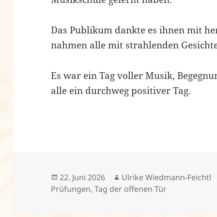
Das Publikum dankte es ihnen mit h
nahmen alle mit strahlenden Gesicht
Es war ein Tag voller Musik, Begegnu
alle ein durchweg positiver Tag.
Veröffentlicht
Autor
22. Juni 2026
Ulrike Wiedmann-Feichtl
am
Prüfungen
,
Tag der offenen Tür