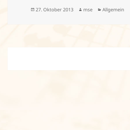
Veröffentlicht
Autor
Kategorien
27. Oktober 2013
mse
Allgemein
am