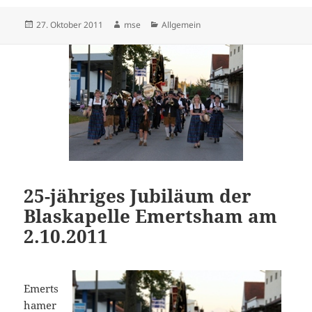
Veröffentlicht
Autor
Kategorien
27. Oktober 2011
mse
Allgemein
am
25-jähriges Jubiläum der
Blaskapelle Emertsham am
2.10.2011
Emerts
hamer