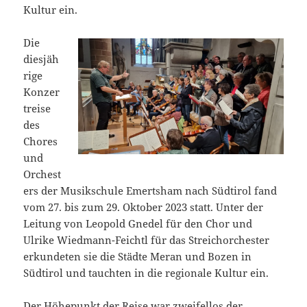
Kultur ein.
Die
diesjäh
rige
Konzer
treise
des
Chores
und
Orchest
ers der Musikschule Emertsham nach Südtirol fand
vom 27. bis zum 29. Oktober 2023 statt. Unter der
Leitung von Leopold Gnedel für den Chor und
Ulrike Wiedmann-Feichtl für das Streichorchester
erkundeten sie die Städte Meran und Bozen in
Südtirol und tauchten in die regionale Kultur ein.
Der Höhepunkt der Reise war zweifellos der