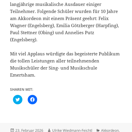
langjährige musikalische Ausdauer einiger
Teilnehmer. Folgende Schüler wurden für 10 Jahre
am Akkordeon mit einem Präsent geehrt: Felix
Wagner (Engelsberg), Emilia Götzberger (Harpfing),
Paul Stettner (Obing) und Annelies Putz
(Engelsberg).
Mit viel Applaus würdigte das begeisterte Publikum
die tollen Leistungen aller teilnehmenden
Musikschüler der Sing- und Musikschule
Emertsham.
SHAREN MIT:
C
K
l
l
i
i
c
c
k
k
t
,
o
u
s
m
h
a
Veröffentlicht
Autor
Kategorien
23. Februar 2026
Ulrike Wiedmann-Feichtl
Akkordeon
,