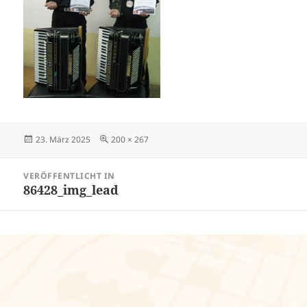
Veröffentlicht
Volle
23. März 2025
200 × 267
am
Größe
Beitragsnavigation
VERÖFFENTLICHT IN
86428_img_lead