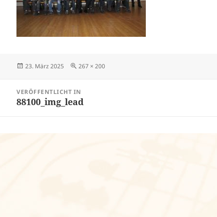
Veröffentlicht
Volle
23. März 2025
267 × 200
am
Größe
Beitragsnavigation
VERÖFFENTLICHT IN
88100_img_lead