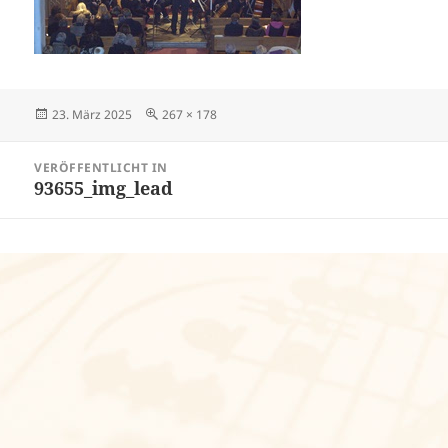
Veröffentlicht
Volle
23. März 2025
267 × 178
am
Größe
Beitragsnavigation
VERÖFFENTLICHT IN
93655_img_lead