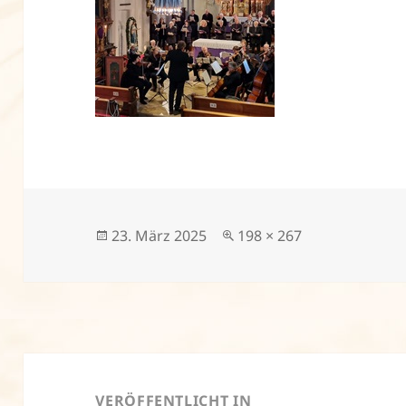
Veröffentlicht
Volle
23. März 2025
198 × 267
am
Größe
Beitragsnavigation
VERÖFFENTLICHT IN