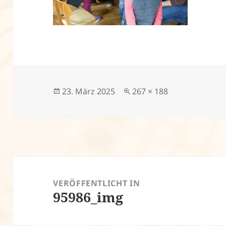
Veröffentlicht
Volle
23. März 2025
267 × 188
am
Größe
Beitragsnavigation
VERÖFFENTLICHT IN
95986_img