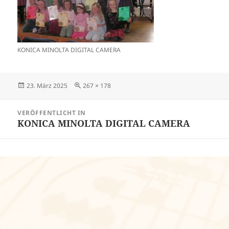
KONICA MINOLTA DIGITAL CAMERA
Veröffentlicht
Volle
23. März 2025
267 × 178
am
Größe
Beitragsnavigation
VERÖFFENTLICHT IN
KONICA MINOLTA DIGITAL CAMERA