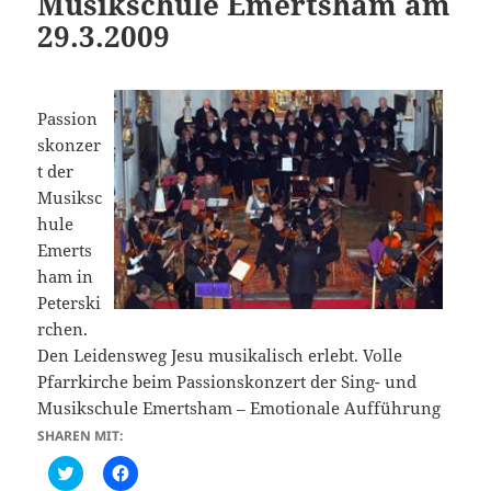
Musikschule Emertsham am
29.3.2009
Passion
skonzer
t der
Musiksc
hule
Emerts
ham in
Peterski
rchen.
Den Leidensweg Jesu musikalisch erlebt. Volle
Pfarrkirche beim Passionskonzert der Sing- und
Musikschule Emertsham – Emotionale Aufführung
SHAREN MIT:
C
K
l
l