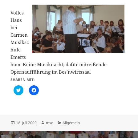
Volles
Haus
bei
Carmen
Musiksc
hule
Emerts
ham: Keine Musiknacht, dafür mitreißende
Opernaufführung im Bes’nwirtssaal
SHAREN MIT:
C
K
l
l
i
i
c
c
k
k
t
,
o
u
s
m
h
a
Veröffentlicht
Autor
Kategorien
18. Juli 2009
mse
Allgemein
a
u
am
r
f
e
F
Beitragsnavigation
o
a