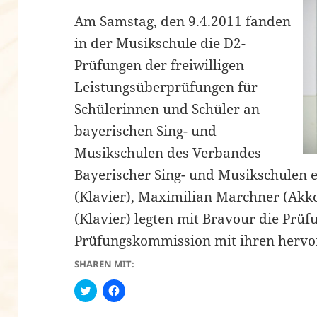
Am Samstag, den 9.4.2011 fanden
in der Musikschule die D2-
Prüfungen der freiwilligen
Leistungsüberprüfungen für
Schülerinnen und Schüler an
bayerischen Sing- und
Musikschulen des Verbandes
Bayerischer Sing- und Musikschulen e. 
(Klavier), Maximilian Marchner (Akk
(Klavier) legten mit Bravour die Prü
Prüfungskommission mit ihren hervo
SHAREN MIT:
C
K
l
l
i
i
c
c