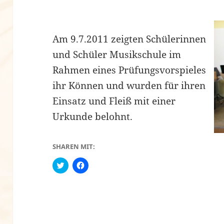
Am 9.7.2011 zeigten Schülerinnen
und Schüler Musikschule im
Rahmen eines Prüfungsvorspieles
ihr Können und wurden für ihren
Einsatz und Fleiß mit einer
Urkunde belohnt.
SHAREN MIT:
C
K
l
l
i
i
c
c
k
k
t
,
o
u
s
m
h
a
a
u