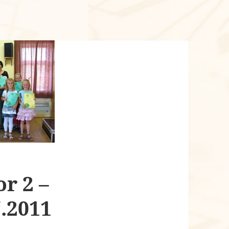
or 2 –
.2011