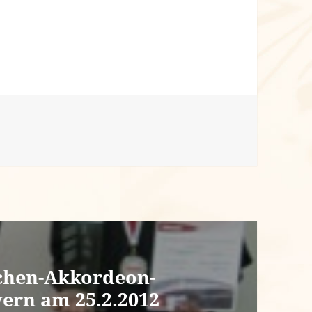
chen-Akkordeon-
yern am 25.2.2012