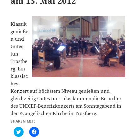
am 13. Mai 2012
Klassik
genieße
n und
Gutes
tun
Trostbe
rg. Ein
klassisc
hes
Konzert auf höchstem Niveau genießen und
gleichzeitig Gutes tun – das konnten die Besucher
des UNICEF-Benefizkonzerts am Sonntagabend in
der Evangelischen Kirche in Trostberg.
SHAREN MIT:
C
K
l
l
i
i