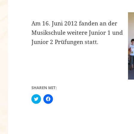
Am 16. Juni 2012 fanden an der
Musikschule weitere Junior 1 und
Junior 2 Prüfungen statt.
SHAREN MIT:
C
K
l
l
i
i
c
c
k
k
t
,
o
u
s
m
h
a
a
u