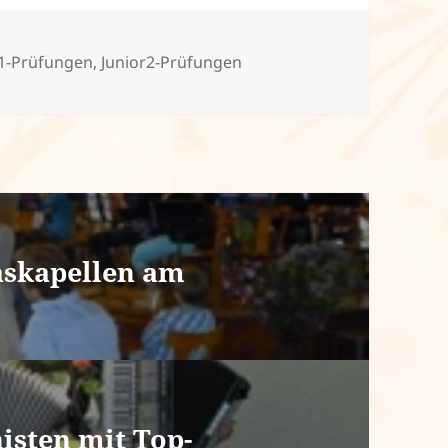
r1-Prüfungen
,
Junior2-Prüfungen
askapellen am
sten mit Top-