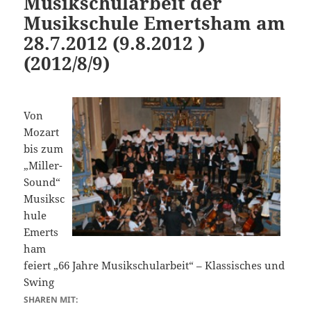
Musikschularbeit der
Musikschule Emertsham am
28.7.2012 (9.8.2012 )
(2012/8/9)
Von
Mozart
bis zum
„Miller-
Sound“
Musiksc
hule
Emerts
ham
feiert „66 Jahre Musikschularbeit“ – Klassisches und
Swing
SHAREN MIT: