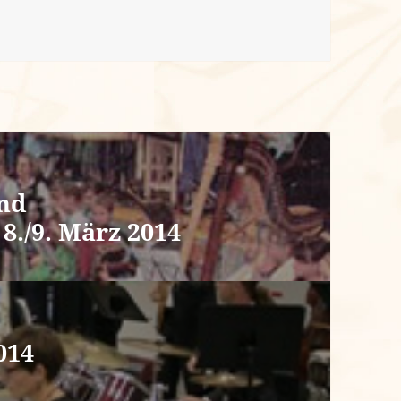
und
8./9. März 2014
014