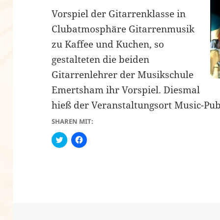
Vorspiel der Gitarrenklasse in
Clubatmosphäre Gitarrenmusik
zu Kaffee und Kuchen, so
gestalteten die beiden
Gitarrenlehrer der Musikschule
Emertsham ihr Vorspiel. Diesmal
hieß der Veranstaltungsort Music-Pub
SHAREN MIT:
C
K
l
l
i
i
c
c
k
k
t
,
o
u
s
m
h
a
a
u
r
f
e
F
o
a