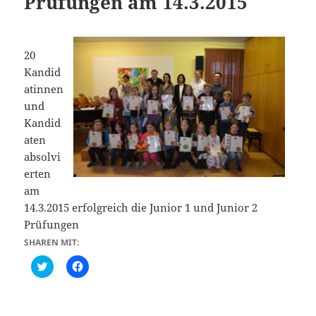
Prüfungen am 14.3.2015
20
Kandid
atinnen
und
Kandid
aten
absolvi
erten
am
14.3.2015 erfolgreich die Junior 1 und Junior 2
Prüfungen
SHAREN MIT:
C
K
l
l
i
i
c
c
k
k
t
,