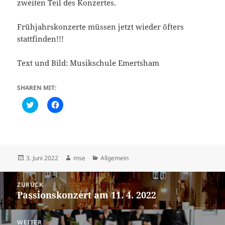
zweiten Teil des Konzertes.
Frühjahrskonzerte müssen jetzt wieder öfters
stattfinden!!!
Text und Bild: Musikschule Emertsham
SHAREN MIT:
C
K
l
l
i
i
c
c
k
k
t
,
o
u
s
m
h
a
Veröffentlicht
Autor
Kategorien
3. Juni 2022
mse
Allgemein
a
u
am
r
f
e
F
Beitragsnavigation
o
a
ZURÜCK
n
c
Passionskonzert am 11. 4. 2022
Vorheriger
T
e
w
b
Beitrag:
i
o
t
o
t
k
WEITER