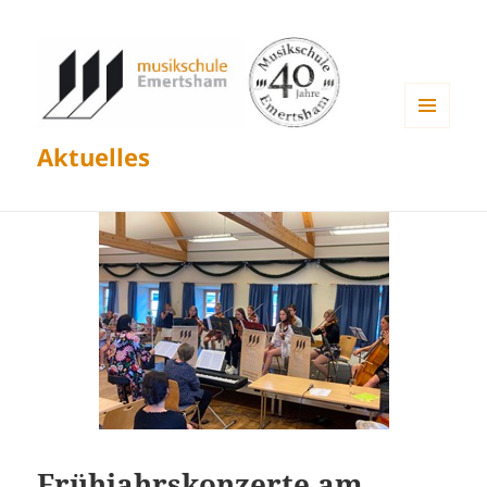
MENÜ
Aktuelles
UND
WIDGETS
Frühjahrskonzerte am