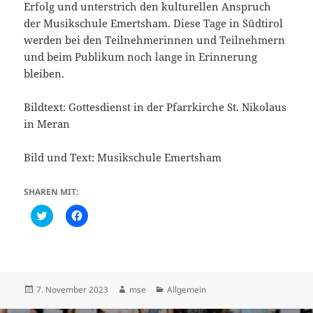
Erfolg und unterstrich den kulturellen Anspruch
der Musikschule Emertsham. Diese Tage in Südtirol
werden bei den Teilnehmerinnen und Teilnehmern
und beim Publikum noch lange in Erinnerung
bleiben.
Bildtext: Gottesdienst in der Pfarrkirche St. Nikolaus
in Meran
Bild und Text: Musikschule Emertsham
SHAREN MIT:
C
K
l
l
i
i
c
c
k
k
t
,
o
u
s
m
h
a
Veröffentlicht
Autor
Kategorien
7. November 2023
mse
Allgemein
a
u
am
r
f