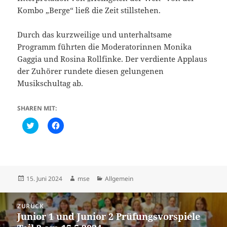
Kombo „Berge“ ließ die Zeit stillstehen.
Durch das kurzweilige und unterhaltsame
Programm führten die Moderatorinnen Monika
Gaggia und Rosina Rollfinke. Der verdiente Applaus
der Zuhörer rundete diesen gelungenen
Musikschultag ab.
SHAREN MIT:
C
K
l
l
i
i
c
c
k
k
t
,
o
u
s
m
h
a
Veröffentlicht
Autor
Kategorien
15. Juni 2024
mse
Allgemein
a
u
am
r
f
e
F
Beitragsnavigation
o
a
ZURÜCK
n
c
Junior 1 und Junior 2 Prüfungsvorspiele
Vorheriger
T
e
w
b