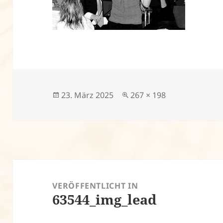
Veröffentlicht
Volle
23. März 2025
267 × 198
am
Größe
Beitragsnavigation
VERÖFFENTLICHT IN
63544_img_lead