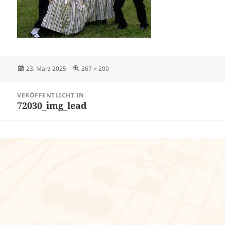
Veröffentlicht
Volle
23. März 2025
267 × 200
am
Größe
Beitragsnavigation
VERÖFFENTLICHT IN
72030_img_lead