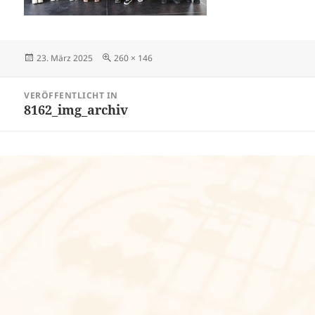
Veröffentlicht
Volle
23. März 2025
260 × 146
am
Größe
Beitragsnavigation
VERÖFFENTLICHT IN
8162_img_archiv