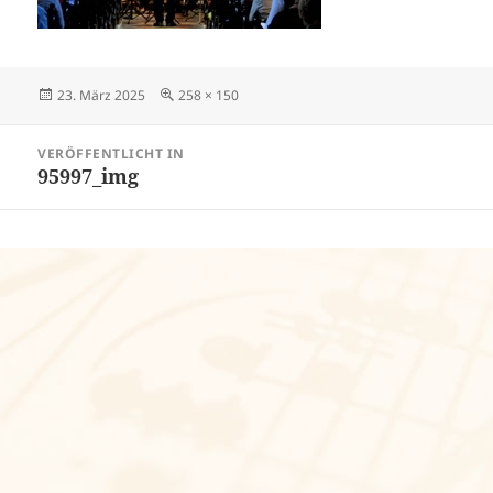
Veröffentlicht
Volle
23. März 2025
258 × 150
am
Größe
Beitragsnavigation
VERÖFFENTLICHT IN
95997_img