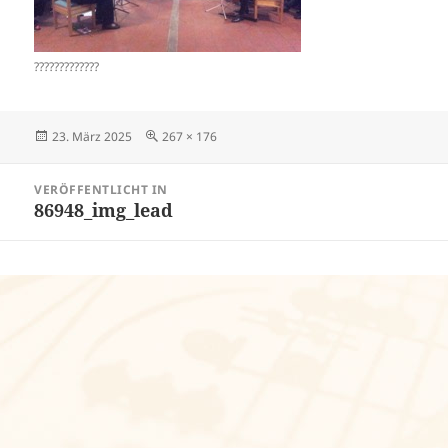
?????????????
Veröffentlicht
Volle
23. März 2025
267 × 176
am
Größe
Beitragsnavigation
VERÖFFENTLICHT IN
86948_img_lead