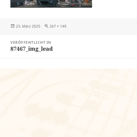
Veröffentlicht
Volle
23. März 2025
267 × 149
am
Größe
Beitragsnavigation
VERÖFFENTLICHT IN
87467_img_lead