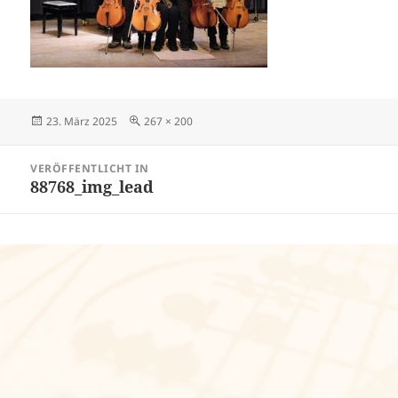
Veröffentlicht
Volle
23. März 2025
267 × 200
am
Größe
Beitragsnavigation
VERÖFFENTLICHT IN
88768_img_lead