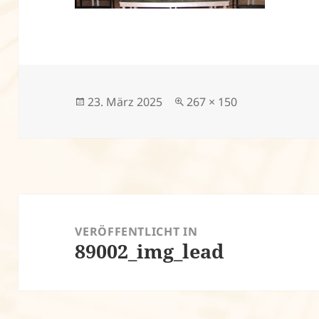
Veröffentlicht
Volle
23. März 2025
267 × 150
am
Größe
Beitragsnavigation
VERÖFFENTLICHT IN
89002_img_lead