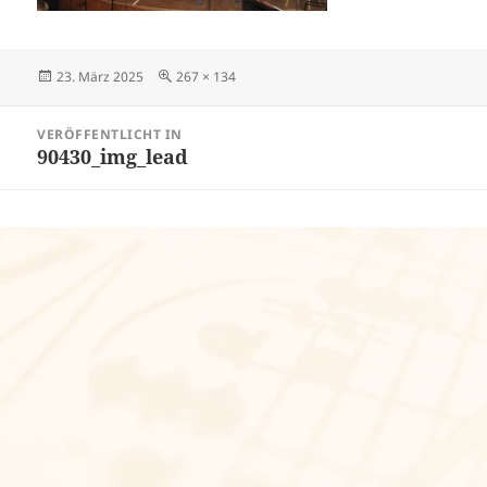
Veröffentlicht
Volle
23. März 2025
267 × 134
am
Größe
Beitragsnavigation
VERÖFFENTLICHT IN
90430_img_lead