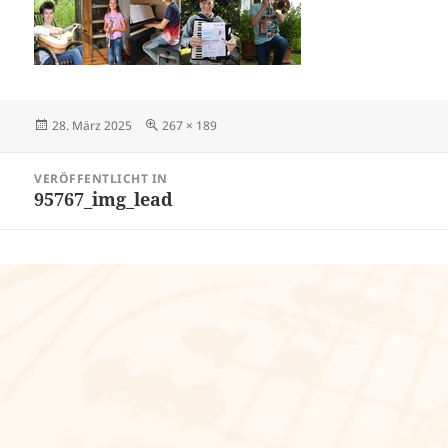
Veröffentlicht
Volle
28. März 2025
267 × 189
am
Größe
Beitragsnavigation
VERÖFFENTLICHT IN
95767_img_lead