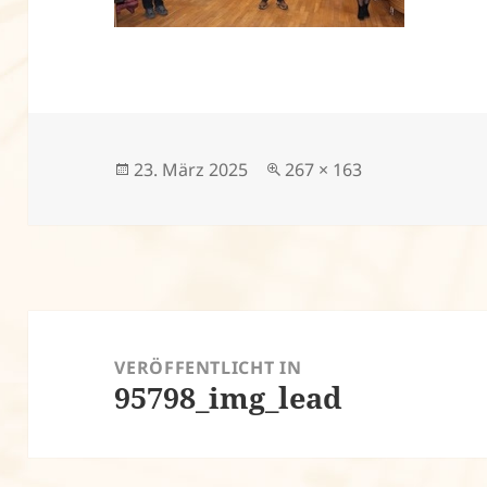
Veröffentlicht
Volle
23. März 2025
267 × 163
am
Größe
Beitragsnavigation
VERÖFFENTLICHT IN
95798_img_lead